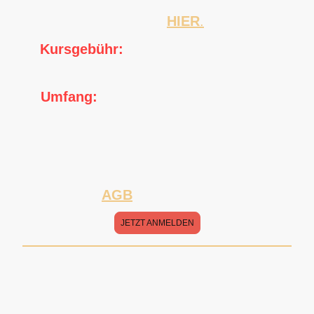
in der Kursgebühr enthalten!
Die Termine finden Sie
HIER
.
💰
Kursgebühr:
80 € pro Person / 160 €
pro Paar
📅
Umfang:
5 Kurswochen (inklusive der
Möglichkeit, Parallelkurse ohne Aufpreis zu
besuchen & Teilnahme auch mehrmals pro
Woche möglich)
⚠️ Bitte beachten Sie die unten
angeführten
AGB
für Kursanmeldungen.
JETZT ANMELDEN