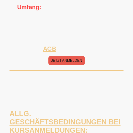
📅
Umfang:
5 Kurswochen (inklusive der
Möglichkeit, Parallelkurse ohne Aufpreis zu
besuchen & Teilnahme auch mehrmals pro
Woche möglich)
⚠️ Bitte beachten Sie die unten
angeführten
AGB
für Kursanmeldungen.
JETZT ANMELDEN
ALLG.
GESCHÄFTSBEDINGUNGEN BEI
KURSANMELDUNGEN: