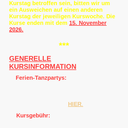
Kurstag betroffen sein, bitten wir um
ein Ausweichen auf einen anderen
Kurstag der jeweiligen Kurswoche. Die
Kurse enden mit dem
15. November
2026.
***
GENERELLE
KURSINFORMATION
✅
Ferien-Tanzpartys:
In den Ferien können Sie unsere
Tanzpartys
kostenlos
besuchen – bereits
in der Kursgebühr enthalten!
Die Termine finden Sie
HIER
.
💰
Kursgebühr:
80 € pro Person / 160 €
pro Paar