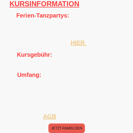
KURSINFORMATION
✅
Ferien-Tanzpartys:
In den Ferien können Sie unsere
Tanzpartys
kostenlos
besuchen – bereits
in der Kursgebühr enthalten!
Die Termine finden Sie
HIER
.
💰
Kursgebühr:
80 € pro Person / 160 €
pro Paar
📅
Umfang:
5 Kurswochen (inklusive der
Möglichkeit, Parallelkurse ohne Aufpreis zu
besuchen & Teilnahme auch mehrmals pro
Woche möglich)
⚠️ Bitte beachten Sie die unten
angeführten
AGB
für Kursanmeldungen.
JETZT ANMELDEN