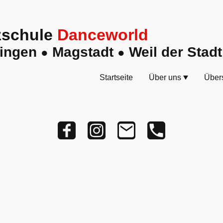
zschule
Danceworld
fingen
Magstadt
Weil der Stad
●
●
Startseite
Über uns
Über