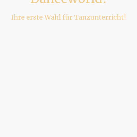
Ihre erste Wahl für Tanzunterricht!
Tauchen sie ein in die Welt des Tanzes und entdecken sie neue
Möglichkeiten das Tanzbein zu schwingen.
Beginnen sie noch heute!
Jetzt entdecken