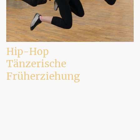
Hip-Hop
Tänzerische
Früherziehung