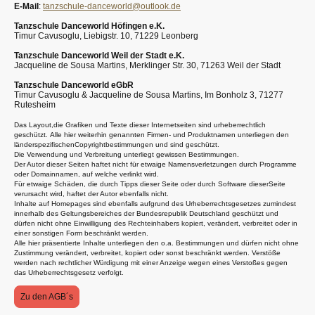
E-Mail
:
tanzschule-danceworld@outlook.de
Tanzschule Danceworld Höfingen e.K.
Timur Cavusoglu, Liebigstr. 10, 71229 Leonberg
Tanzschule Danceworld Weil der Stadt e.K.
Jacqueline de Sousa Martins, Merklinger Str. 30, 71263 Weil der Stadt
Tanzschule Danceworld eGbR
Timur Cavusoglu & Jacqueline de Sousa Martins, Im Bonholz 3, 71277
Rutesheim
Das Layout,die Grafiken und Texte dieser Internetseiten sind urheberrechtlich
geschützt.
Alle hier weiterhin genannten Firmen- und Produktnamen unterliegen den
länderspezifischenCopyrightbestimmungen und sind geschützt.
Die Verwendung und Verbreitung unterliegt gewissen Bestimmungen.
Der Autor dieser Seiten haftet nicht für etwaige Namensverletzungen durch Programme
oder Domainnamen, auf welche verlinkt wird.
Für etwaige Schäden, die durch Tipps dieser Seite oder durch Software dieserSeite
verursacht wird, haftet der Autor ebenfalls nicht.
Inhalte auf Homepages sind ebenfalls aufgrund des Urheberrechtsgesetzes zumindest
innerhalb des Geltungsbereiches der Bundesrepublik Deutschland geschützt und
dürfen nicht ohne Einwilligung des Rechteinhabers kopiert, verändert, verbreitet oder in
einer sonstigen Form beschränkt werden.
Alle hier präsentierte Inhalte unterliegen den o.a. Bestimmungen und dürfen nicht ohne
Zustimmung verändert, verbreitet, kopiert oder sonst beschränkt werden.
Verstöße
werden nach rechtlicher Würdigung mit einer Anzeige wegen eines Verstoßes gegen
das Urheberrechtsgesetz verfolgt.
Zu den AGB´s